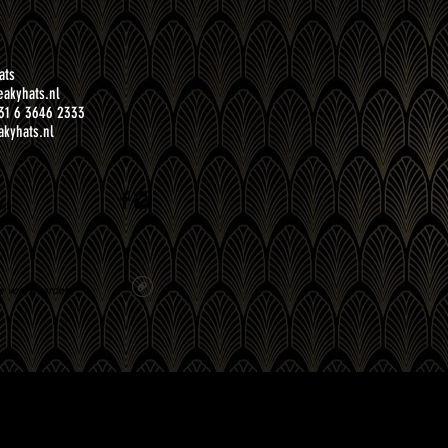
ats
akyhats.nl
31 6 3646 2333
kyhats.nl
ns
e voorwaarden