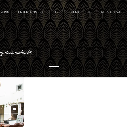
YLING
ENTERTAINMENT
BARS
THEMA EVENTS
MERKACTIVATIE
ng door ambacht
Aankleding evenement
Afgelopen jaar is de jonge onderneming
PeakyHats ontzettend hard gegroeid. Naast
ambachtelijk entertainment verzorgen zij ook
de...