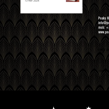
13 nov 2024
Peaky H
info@pe
mob: +
www.pea
volg o
algemen