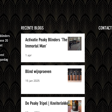
RECENTE BLOGS
CONTACT
blinders
Activatie Peaky Blinders 'The
aren 20
nt
Immortal Man'
eest
1 apr
quedag
Blind wijnproeven
15 jan 2025
De Peaky Tripel | Kneiterlekker!