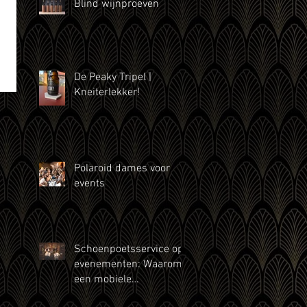
Blind wijnproeven
De Peaky Tripel |
Kneiterlekker!
Polaroid dames voor
events
Schoenpoetsservice op
evenementen: Waarom
een mobiele
schoenpoetser de