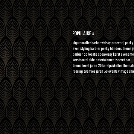
POPULAIRE #
sigarenroller
barber
whisky proeverij
peaky 
eventstyling
barbier
peaky blinders thema
j
barbier op locatie
speakeasy
kerst eveneme
kerstborrel
side entertainment
secret bar
thema feest jaren 20
kerstpakketten
themaf
roaring twenties
jaren 30
events
vintage
chi