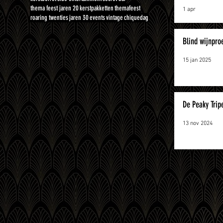
thema feest jaren 20
kerstpakketten
themafeest
1 apr
roaring twenties
jaren 30
events
vintage
chiquedag
Blind wijnpro
15 jan 2025
De Peaky Tripe
13 nov 2024