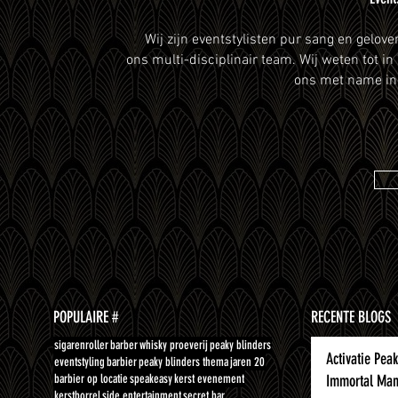
Wij zijn eventstylisten pur sang en gelov
ons
multi-disciplinair team. Wij weten tot in
ons met name in d
POPULAIRE #
RECENTE BLOGS
sigarenroller
barber
whisky proeverij
peaky blinders
Activatie Pea
eventstyling
barbier
peaky blinders thema
jaren 20
barbier op locatie
speakeasy
kerst evenement
Immortal Man
kerstborrel
side entertainment
secret bar