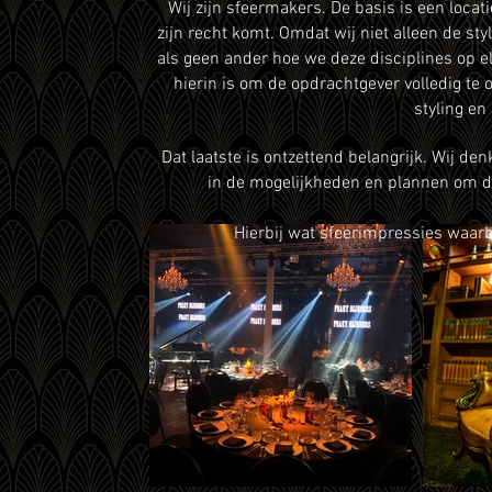
Wij zijn sfeermakers. De basis is een loca
zijn recht komt. Omdat wij niet alleen de st
als geen ander hoe we deze disciplines op 
hierin is om de opdrachtgever volledig te
styling en
Dat laatste is ontzettend belangrijk. Wij d
in de mogelijkheden en plannen om di
Hierbij wat sfeerimpressies waarbi