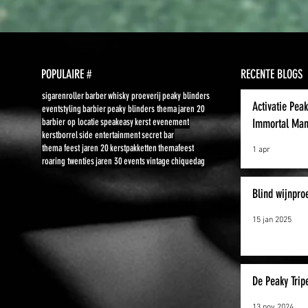
POPULAIRE #
RECENTE BLOGS
sigarenroller
barber
whisky proeverij
peaky blinders
Activatie Pea
eventstyling
barbier
peaky blinders thema
jaren 20
barbier op locatie
speakeasy
kerst evenement
Immortal Man
kerstborrel
side entertainment
secret bar
thema feest jaren 20
kerstpakketten
themafeest
1 apr
roaring twenties
jaren 30
events
vintage
chiquedag
Blind wijnpro
15 jan 2025
De Peaky Tripe
13 nov 2024