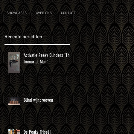
SHOWCASES
OVER ONS
CONTACT
Recente berichten
Activatie Peaky Blinders 'The
Immortal Man'
Blind wijnproeven
De Peaky Tripel |