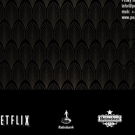
Peaky H
info@pe
mob: +
www.pea
volg o
algemen