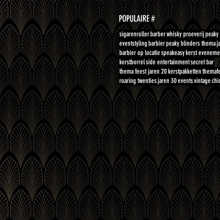
POPULAIRE #
sigarenroller
barber
whisky proeverij
peaky 
eventstyling
barbier
peaky blinders thema
j
barbier op locatie
speakeasy
kerst eveneme
kerstborrel
side entertainment
secret bar
thema feest jaren 20
kerstpakketten
themaf
roaring twenties
jaren 30
events
vintage
chi