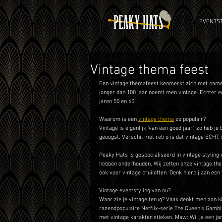
EVENTST
Vintage thema feest
Een vintage themafeest kenmerkt zich met name m
jonger dan 100 jaar noemt men vintage. Echter e
jaren 50 en 60.  
Waarom is een 
vintage thema
 zo populair?
Vintage is eigenlijk 'van een goed jaar', zo heb je
geoogst. Verschil met retro is dat vintage ECHT, 
Peaky Hats is gespecialiseerd in vintage stylin
hebben onderhouden. Wij zetten onze vintage thema
ook voor vintage bruiloften. Denk hierbij aan een
Vintage eventstyling van nu?
Waar zie je vintage terug? Vaak denkt men aan k
razendpopulaire Netflix-serie The Queen's Gambit?
met vintage karakteristieken. Maw: Wil je een ja