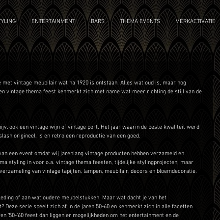
YLING
ENTERTAINMENT
BARS
THEMA EVENTS
MERKACTIVATIE
et vintage meubilair wat na 1920 is ontstaan. Alles wat oud is, maar nog 
en vintage thema feest kenmerkt zich met name wat meer richting de stijl van de 
 bijv. ook een vintage wijn of vintage port. Het jaar waarin de beste kwaliteit werd 
slash origineel, is en retro een reproductie van een goed. 
g van een event omdat wij jarenlang vintage producten hebben verzameld en 
 styling in voor o.a. vintage thema feesten, tijdelijke stylingprojecten, maar 
 verzameling van vintage tapijten, lampen, meubilair, decors en bloemdecoratie. 
leding of aan wat oudere meubelstukken. Maar wat dacht je van het 
 Deze serie speelt zich af in de jaren 50-60 en kenmerkt zich in alle facetten 
ren '50-'60 feest dan liggen er mogelijkheden om het entertainment en de 