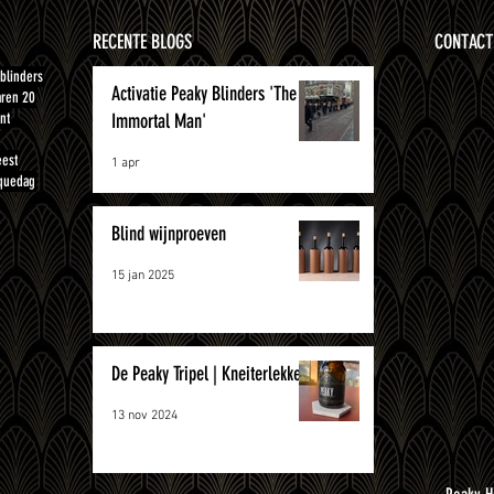
RECENTE BLOGS
CONTACT
blinders
Activatie Peaky Blinders 'The
aren 20
nt
Immortal Man'
eest
1 apr
quedag
Blind wijnproeven
15 jan 2025
De Peaky Tripel | Kneiterlekker!
13 nov 2024