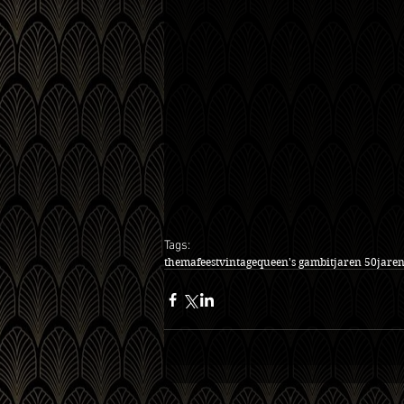
Tags:
themafeest
vintage
queen's gambit
jaren 50
jaren