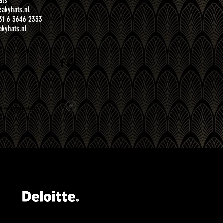
ats
akyhats.nl
31 6 3646 2333
kyhats.nl
ns
e voorwaarden