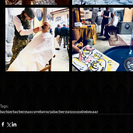
Tags:
barbier
barber
mancave
bavaria
barberstation
sneltekenaar