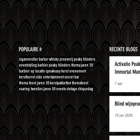
POPULAIRE #
RECENTE BLOGS
sigarenroller
barber
whisky proeverij
peaky blinders
Activatie Pea
eventstyling
barbier
peaky blinders thema
jaren 20
barbier op locatie
speakeasy
kerst evenement
Immortal Man
kerstborrel
side entertainment
secret bar
thema feest jaren 20
kerstpakketten
themafeest
1 apr
roaring twenties
jaren 30
events
vintage
chiquedag
Blind wijnpro
15 jan 2025