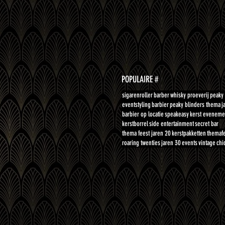
POPULAIRE #
sigarenroller
barber
whisky proeverij
peaky 
eventstyling
barbier
peaky blinders thema
j
barbier op locatie
speakeasy
kerst eveneme
kerstborrel
side entertainment
secret bar
thema feest jaren 20
kerstpakketten
themaf
roaring twenties
jaren 30
events
vintage
chi