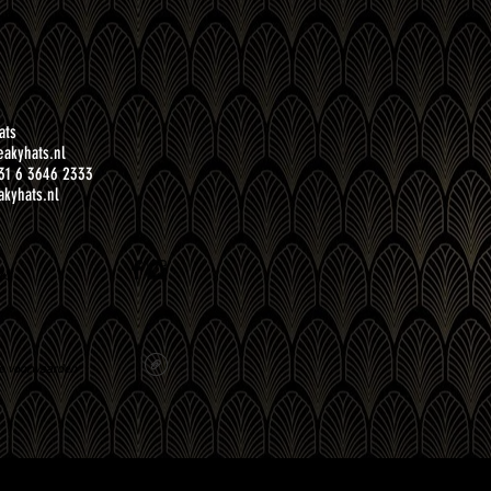
ats
akyhats.nl
31 6 3646 2333
kyhats.nl
ns
e voorwaarden