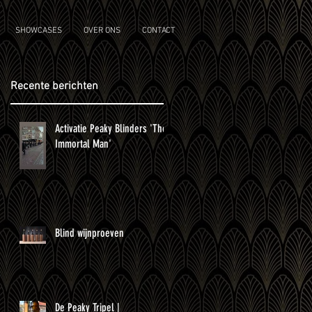
SHOWCASES
OVER ONS
CONTACT
Recente berichten
Activatie Peaky Blinders 'The
Immortal Man'
Blind wijnproeven
De Peaky Tripel |