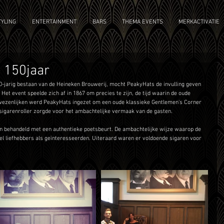
YLING
ENTERTAINMENT
BARS
THEMA EVENTS
MERKACTIVATIE
 150jaar
-jarig bestaan van de Heineken Brouwerij, mocht PeakyHats de invulling geven 
Het event speelde zich af in 1867 om precies te zijn, de tijd waarin de oude 
wezenlijken werd PeakyHats ingezet om een oude klassieke Gentlemen’s Corner 
igarenroller zorgde voor het ambachtelijke vermaak van de gasten. 
en behandeld met een authentieke poetsbeurt. De ambachtelijke wijze waarop de 
l liefhebbers als geïnteresseerden. Uiteraard waren er voldoende sigaren voor 