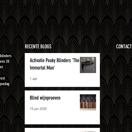
RECENTE BLOGS
CONTACT
blinders
Activatie Peaky Blinders 'The
aren 20
nt
Immortal Man'
eest
1 apr
quedag
Blind wijnproeven
15 jan 2025