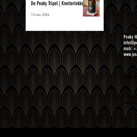
De Peaky Tripel | Kneiterlekker!
13 nov 2024
Peaky H
info@pe
mob: +
www.pea
volg o
algemen