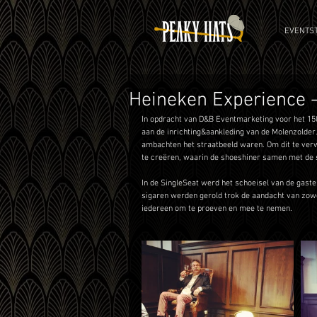
EVENTST
Heineken Experience -
In opdracht van D&B Eventmarketing voor het 150
aan de inrichting&aankleding van de Molenzolder. 
ambachten het straatbeeld waren. Om dit te ver
te creëren, waarin de shoeshiner samen met de s
In de SingleSeat werd het schoeisel van de gast
sigaren werden gerold trok de aandacht van zowe
iedereen om te proeven en mee te nemen. 