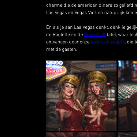
charme die de american diners zo geliefd ma
Las Vegas en Vegas Vic), en natuurlijk kon 
En als je aan Las Vegas denkt, denk je geli
de Roulette en de 
BlackJack
 tafel, waar le
ontvangen door onze 
Vegas showgirls
, die
met de gasten. 