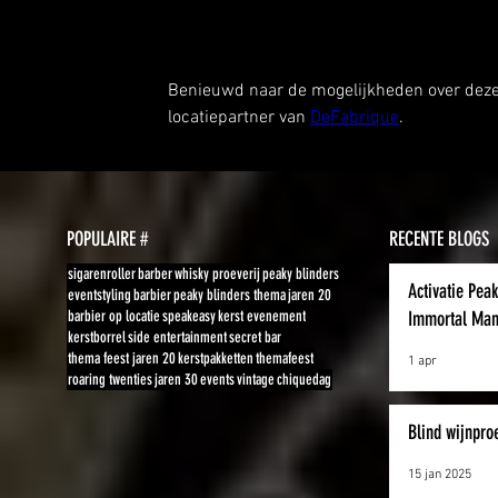
Benieuwd naar de mogelijkheden over dez
locatiepartner van 
DeFabrique
. 
POPULAIRE #
RECENTE BLOGS
sigarenroller
barber
whisky proeverij
peaky blinders
Activatie Pea
eventstyling
barbier
peaky blinders thema
jaren 20
barbier op locatie
speakeasy
kerst evenement
Immortal Man
kerstborrel
side entertainment
secret bar
thema feest jaren 20
kerstpakketten
themafeest
1 apr
roaring twenties
jaren 30
events
vintage
chiquedag
Blind wijnpro
15 jan 2025