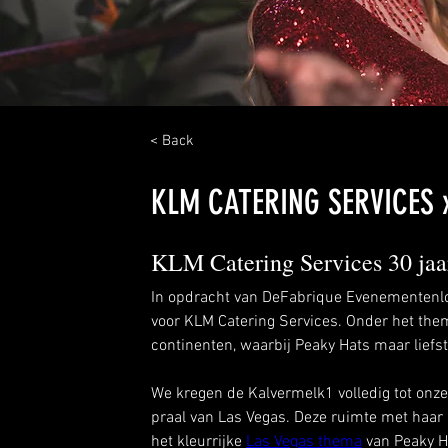
< Back
KLM CATERING SERVICES 
KLM Catering Services 30 jaa
In opdracht van DeFabrique Evenementenlo
voor KLM Catering Services. Onder het the
continenten, waarbij Peaky Hats maar liefs
We kregen de Kalvermelk1 volledig tot onz
praal van Las Vegas. Deze ruimte met haar p
het kleurrijke 
Las Vegas thema
 van Peaky H