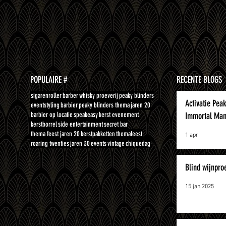
POPULAIRE #
RECENTE BLOGS
sigarenroller
barber
whisky proeverij
peaky blinders
Activatie Pea
eventstyling
barbier
peaky blinders thema
jaren 20
barbier op locatie
speakeasy
kerst evenement
Immortal Man
kerstborrel
side entertainment
secret bar
thema feest jaren 20
kerstpakketten
themafeest
1 apr
roaring twenties
jaren 30
events
vintage
chiquedag
Blind wijnpro
15 jan 2025